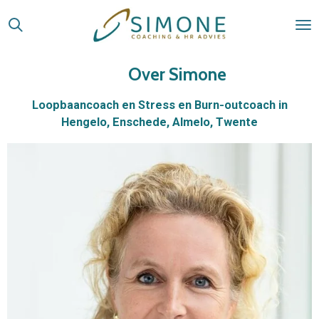
Ga
direct
naar
de
Over Simone
hoofdinhoud
Loopbaancoach en Stress en Burn-outcoach in
Hengelo, Enschede, Almelo, Twente