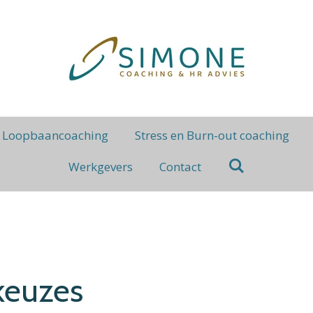
Loopbaancoaching
Stress en Burn-out coaching
Werkgevers
Contact
keuzes