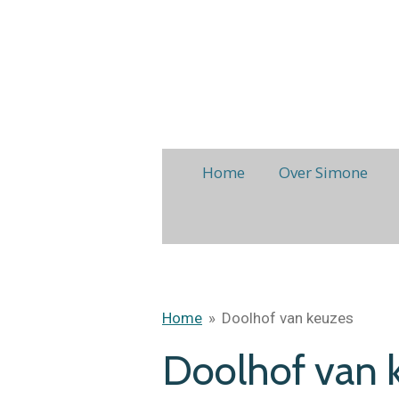
Ga
direct
naar
de
hoofdinhoud
Home
Over Simone
Home
»
Doolhof van keuzes
Doolhof van 