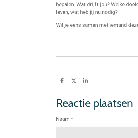
bepalen. Wat drijft jou? Welke doele
leven, wat heb jij nu nodig?
Wil je eens samen met iemand deze
D
D
S
e
e
h
l
e
a
e
l
r
Reactie plaatsen
n
e
Naam *